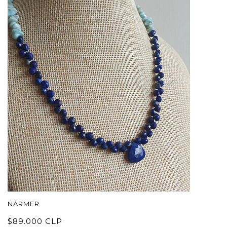
NARMER
R
$89.000 CLP
$