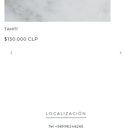
TAHITÍ
O
$130.000 CLP
$
LOCALIZACIÓN
Tel
+56998246265