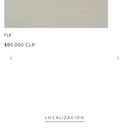
FLÈ
V
$85.000 CLP
$
LOCALIZACIÓN